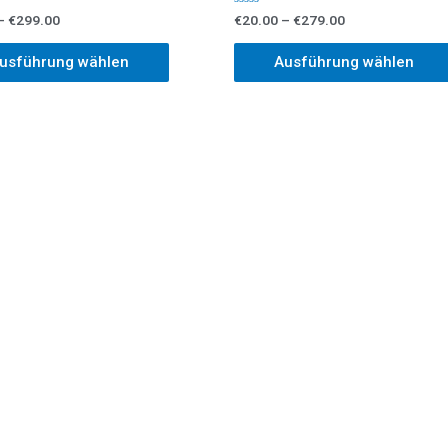
Bewertet
–
€
299.00
€
20.00
–
€
279.00
mit
0
von
usführung wählen
Ausführung wählen
5
VERKAUF, ANKAUF, oder REPARATUR
 kaufen oder Ihr ausgedientes Gerät zu ein