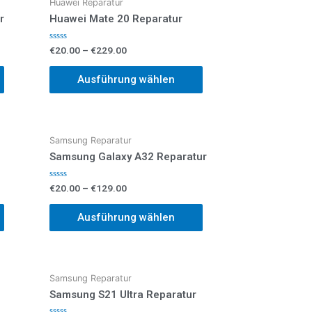
Huawei Reparatur
r
Huawei Mate 20 Reparatur
Bewertet
€
20.00
–
€
229.00
mit
0
von
Ausführung wählen
5
Samsung Reparatur
Samsung Galaxy A32 Reparatur
Bewertet
€
20.00
–
€
129.00
mit
0
von
Ausführung wählen
5
Samsung Reparatur
Samsung S21 Ultra Reparatur