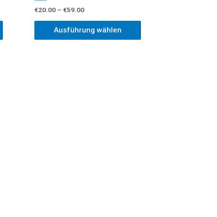
Bewertet
€
20.00
–
€
59.00
mit
0
von
Ausführung wählen
5
em fairen Preis wieder verkaufen?