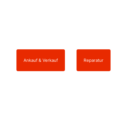
äte arbeiten nicht mehr wie sie sollen und b
Dann sind Sie bei uns genau richtig.
Ankauf & Verkauf
oder
Reparatur