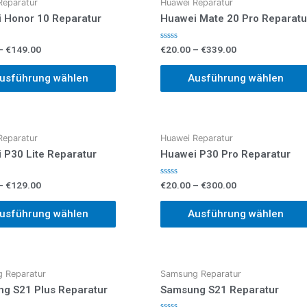
Reparatur
Huawei Reparatur
 Honor 10 Reparatur
Huawei Mate 20 Pro Reparatu
Bewertet
–
€
149.00
€
20.00
–
€
339.00
mit
0
von
usführung wählen
Ausführung wählen
5
Reparatur
Huawei Reparatur
 P30 Lite Reparatur
Huawei P30 Pro Reparatur
Bewertet
–
€
129.00
€
20.00
–
€
300.00
mit
0
von
usführung wählen
Ausführung wählen
5
 Reparatur
Samsung Reparatur
g S21 Plus Reparatur
Samsung S21 Reparatur