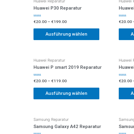
Huawei Reparatur
Huawei 
Huawei P30 Reparatur
Huawei
Bewertet
Bewertet
€
20.00
–
€
199.00
€
20.00
mit
mit
0
0
von
von
Ausführung wählen
A
5
5
Huawei Reparatur
Huawei 
Huawei P smart 2019 Reparatur
Huawei
Bewertet
Bewertet
€
20.00
–
€
119.00
€
20.00
mit
mit
0
0
von
von
Ausführung wählen
A
5
5
Samsung Reparatur
Samsung
Samsung Galaxy A42 Reparatur
Samsun