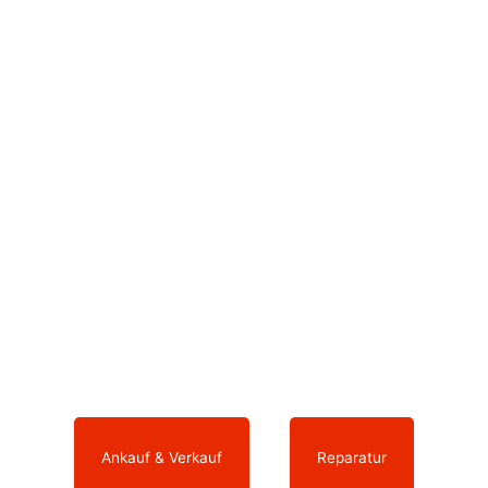
Sie möchten ein neues Smartphone
kaufen oder Ihr ausgedientes Gerät zu
einem fairen Preis wieder verkaufen?
Ihre elektronischen Geräte arbeiten nicht
mehr wie sie sollen und benötigen eine
Reparatur?
Dann sind Sie bei uns genau richtig.
Ankauf & Verkauf
oder
Reparatur