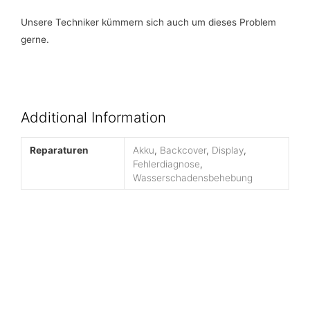
Unsere Techniker kümmern sich auch um dieses Problem
gerne.
Additional Information
Reparaturen
Akku
,
Backcover
,
Display
,
Fehlerdiagnose
,
Wasserschadensbehebung
VERKAUF, ANKAUF, oder REPARATUR