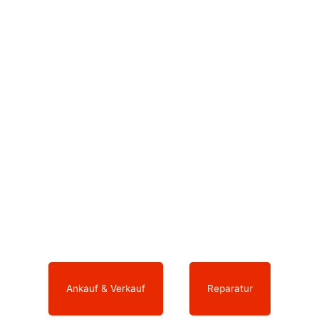
Sie möchten ein neues Smartphone
kaufen oder Ihr ausgedientes Gerät zu
einem fairen Preis wieder verkaufen?
Ihre elektronischen Geräte arbeiten nicht
mehr wie sie sollen und benötigen eine
Reparatur?
Dann sind Sie bei uns genau richtig.
Ankauf & Verkauf
oder
Reparatur