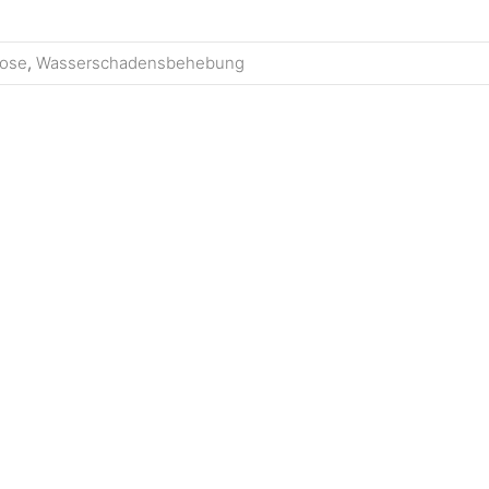
nose
,
Wasserschadensbehebung
VERKAUF, ANKAUF, oder REPARATUR
 kaufen oder Ihr ausgedientes Gerät zu ein
äte arbeiten nicht mehr wie sie sollen und b