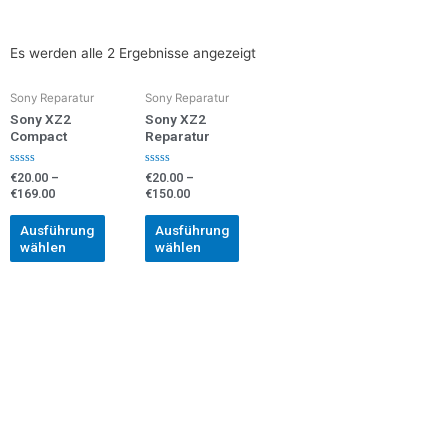
Es werden alle 2 Ergebnisse angezeigt
Sony Reparatur
Sony Reparatur
Sony XZ2
Sony XZ2
Compact
Reparatur
Bewertet
Bewertet
€
20.00
–
€
20.00
–
mit
mit
€
169.00
€
150.00
0
0
von
von
5
5
Ausführung
Ausführung
wählen
wählen
VERKAUF, ANKAUF, oder REPARATUR