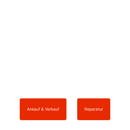
Sie möchten ein neues Smartphone
kaufen oder Ihr ausgedientes Gerät zu
einem fairen Preis wieder verkaufen?
Ihre elektronischen Geräte arbeiten nicht
mehr wie sie sollen und benötigen eine
Reparatur?
Dann sind Sie bei uns genau richtig.
Ankauf & Verkauf
oder
Reparatur