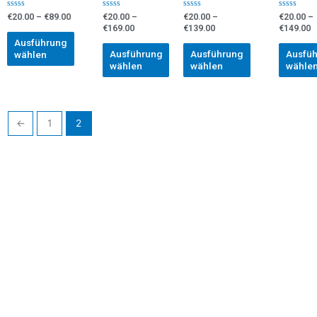
Bewertet
Bewertet
Bewertet
Bewertet
€
20.00
–
€
89.00
€
20.00
–
€
20.00
–
€
20.00
–
mit
mit
mit
mit
€
169.00
€
139.00
€
149.00
0
0
0
0
von
von
von
von
Ausführung
5
5
5
5
Ausführung
Ausführung
Ausfü
wählen
wählen
wählen
wähle
←
1
2
VERKAUF, ANKAUF, oder REPARATUR
Sie möchten ein neues Smartphone
kaufen oder Ihr ausgedientes Gerät zu