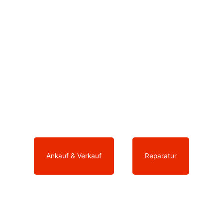
einem fairen Preis wieder verkaufen?
Ihre elektronischen Geräte arbeiten nicht
mehr wie sie sollen und benötigen eine
Reparatur?
Dann sind Sie bei uns genau richtig.
Ankauf & Verkauf
oder
Reparatur