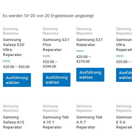
Es werden 13–20 von 20 Ergebnissen angezeigt
Samsung
Samsung
Samsung
Samsung
Reparatur
Reparatur
Reparatur
Reparatur
Samsung
Samsung S21
Samsung S21
Samsun
Galaxy S20
Plus
Reparatur
Ultra
Ultra
Reparatur
Reparat
Reparatur
Bewertet
€
20.00
–
mit
Bewertet
Bewertet
€
279.00
€
20.00
–
€
20.00
–
0
mit
mit
von
Bewertet
€
299.00
€
20.00
–
€
50.00
0
0
5
mit
von
von
Ausführung
Ausfü
0
5
5
von
Ausführung
wählen
Ausführung
wähle
5
wählen
wählen
Samsung
Samsung
Samsung
Samsung
Reparatur
Reparatur
Reparatur
Reparatur
Samung
Samsung Tab
Samsung Tab
Samsun
Galaxy A12
4 10.1
A 9.7
E 9.6
Reparatur
Reparatur
Reparatur
Reparat